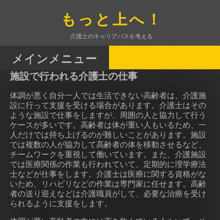
コ
ン
もっと上へ！
テ
ン
介護士のキャリアパスを考える
ツ
へ
メインメニュー
ス
施設で行われる介護士の仕事
キ
ッ
体調が悪く自分一人では生活できない高齢者は、介護施
プ
設に行って支援を受ける場合があります。介護士はその
ような施設で仕事をしますが、周囲の人と協力して行う
ケースが多いです。高齢者は体が重い人もいるため、一
人だけでは持ち上げるのが難しいことがあります。施設
では複数の人が協力して高齢者の体を移動させるなど、
チームワークを重視して働いています。また、介護施設
では医療関係の作業も行われていて、定期的に理学療法
士などが仕事をします。介護士は医療に関する資格がな
いため、リハビリなどの作業は専門家に任せます。高齢
者の送り迎えなどは介護職員がして、必要な治療を受け
られるように支援をします。